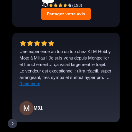
4.7
(
198
)
Partagez votre avis
Une expérience au top du top chez KTM Hobby
Moto à Millau ! Je suis venu depuis Montpellier
et franchement… ça valait largement le trajet.
Le vendeur est exceptionnel : ultra réactif, super
arrangeant, très sympa et surtout hyper pro. La
moto a été préparée rapidement, tout a été clair
Read more
et fluide pour le paiement, zéro stress, zéro
mauvaise surprise. On se sent vraiment en
confiance du début à la fin. C’est exactement ce
M31
qu’on attend d’un concessionnaire moto : de la
passion, de l’honnêteté et un vrai sens du
service client. Je recommande à 2000 %, sans
la moindre hésitation ! ✌️