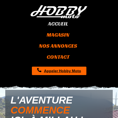
ACCUEIL
MAGASIN
NOS ANNONCES
CONTACT
Appeler Hobby Moto
L'AVENTURE
COMMENCE