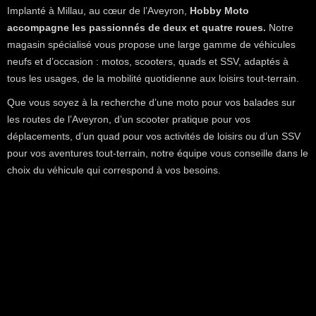
Implanté à Millau, au cœur de l’Aveyron,
Hobby Moto
accompagne les passionnés de deux et quatre roues.
Notre
magasin spécialisé vous propose une large gamme de véhicules
neufs et d’occasion : motos, scooters, quads et SSV, adaptés à
tous les usages, de la mobilité quotidienne aux loisirs tout-terrain.
Que vous soyez à la recherche d’une moto pour vos balades sur
les routes de l’Aveyron, d’un scooter pratique pour vos
déplacements, d’un quad pour vos activités de loisirs ou d’un SSV
pour vos aventures tout-terrain, notre équipe vous conseille dans le
choix du véhicule qui correspond à vos besoins.
Des véhicules de
marques reconnues
Hobby Moto vous propose des véhicules sélectionnés
auprès de marques reconnues dans l’univers des loisirs
motorisés, avec notamment les motos
KTM
,
Beta
et
Mash
, les scooters
IMF Industrie
, ainsi que les quads
et SSV
Segway Powersports
.